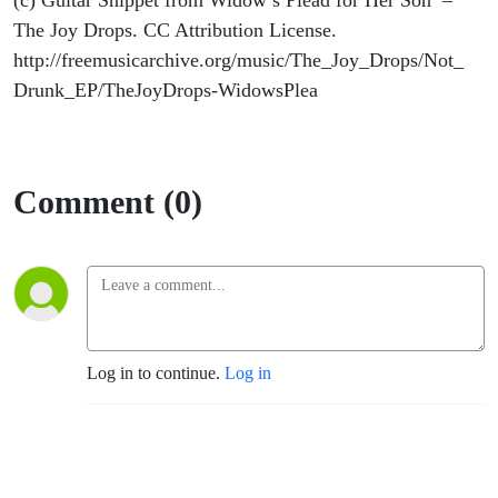
(c) Guitar Snippet from Widow’s Plead for Her Son –
The Joy Drops. CC Attribution License.
http://freemusicarchive.org/music/The_Joy_Drops/Not_
Drunk_EP/TheJoyDrops-WidowsPlea
Comment (0)
Log in to continue.
Log in