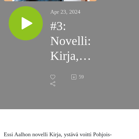
Apr 23, 2024
#3:
Novelli:
Kirja,
ystävä –
59
Essi
Aalho
Essi Aalhon novelli Kirja, ystävä voitti Pohjois-