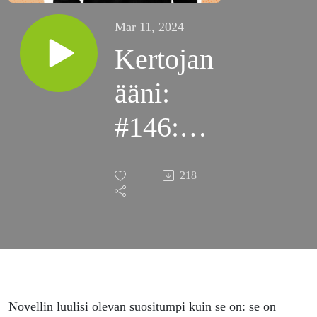
Mar 11, 2024
Kertojan
ääni:
#146:
Mikä on
218
novelli?
Novellin luulisi olevan suositumpi kuin se on: se on