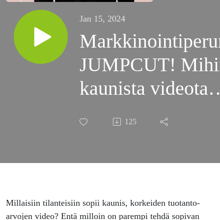
Jan 15, 2024
Markkinointiperu
JUMPCUT! Mihi
kaunista videota
tarvitaan UGC-
125
videon
aikakaudella, Olli
Luoma-aho?
Millaisiin tilanteisiin sopii kaunis, korkeiden tuotanto-
arvojen video? Entä milloin on parempi tehdä sopivan